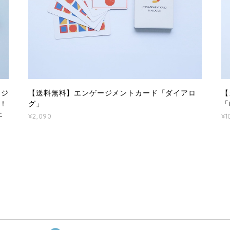
ージ
【送料無料】エンゲージメントカード「ダイアロ
【
！
グ」
「
エ
¥2,090
¥1