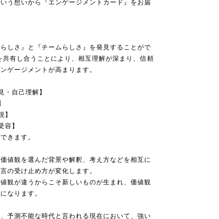
という想いから『エンゲージメントカード』をお届
分らしさ』と『チームらしさ』を発見することがで
を共有し合うことにより、相互理解が深まり、信頼
エンゲージメントが高まります。
見・自己理解】
】
現】
受容】
ができます。
の価値観を選んだ背景や解釈、考え方などを相互に
発言の受け止め方が変化します。
価値観が違うからこそ新しいものが生まれ、価値観
ムになります。
で、予測不能な時代と言われる現在において、強い