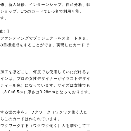
内研修、新人研修、インターンシップ、自己分析、転
ショップ。1つのカードで1~6名で利用可能。
です。
成！】
ドファンディングでプロジェクトをスタートさせ、
超の目標達成をすることができ、実現したカードで
い加工をほどこし、何度でも使用していただけるよ
ザインは、プロの女性デザイナーがイラストデザイ
（ティール色）になっています。サイズは女性でも
.0×6.5㎝）厚さは0.28mmとなっております。
する世の中を』 ワクワーク（ワクワク働く人た
からこのカードは作られています。
、ワクワークする（ワクワク働く）人を増やして世